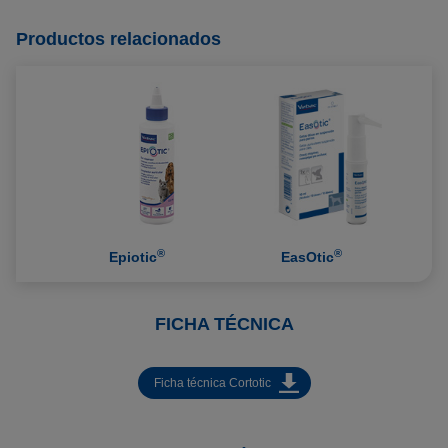
Productos relacionados
®
®
Epiotic
EasOtic
FICHA TÉCNICA
Ficha técnica Cortotic