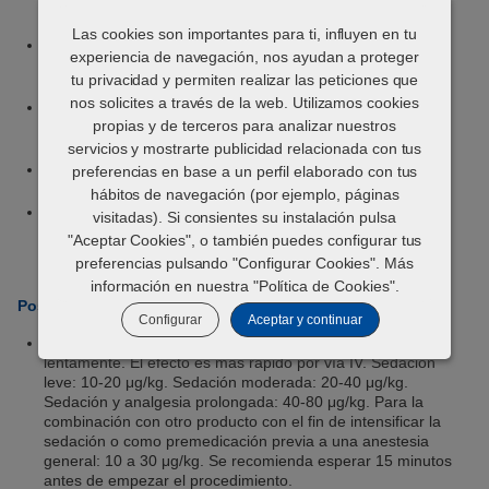
flexibles.
Las cookies son importantes para ti, influyen en tu
Duración de la acción de 30 a 180 minutos, suficiente para
experiencia de navegación, nos ayudan a proteger
facilitar los exámenes físicos y tratamientos.
tu privacidad y permiten realizar las peticiones que
nos solicites a través de la web. Utilizamos cookies
Corto tiempo de espera para la carne de 2 días y 12 horas
propias y de terceros para analizar nuestros
para la leche, en bovinos.
servicios y mostrarte publicidad relacionada con tus
Vida útil de 3 años que facilita la gestión del stock.
preferencias en base a un perfil elaborado con tus
hábitos de navegación (por ejemplo, páginas
Vida útil de 28 días tras la apertura del envaso, lo que
visitadas). Si consientes su instalación pulsa
permite múltiples usos de los viales.
"Aceptar Cookies", o también puedes configurar tus
preferencias pulsando "Configurar Cookies". Más
información en nuestra "
Política de Cookies
".
Posología y vía de administración:
Configurar
Aceptar y continuar
Vía intravenosa (IV) o intramuscular (IM). Inyectar
lentamente. El efecto es más rápido por vía IV. Sedación
leve: 10-20 μg/kg. Sedación moderada: 20-40 μg/kg.
Sedación y analgesia prolongada: 40-80 μg/kg. Para la
combinación con otro producto con el fin de intensificar la
sedación o como premedicación previa a una anestesia
general: 10 a 30 μg/kg. Se recomienda esperar 15 minutos
antes de empezar el procedimiento.