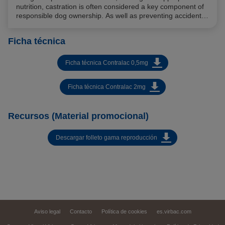
nutrition, castration is often considered a key component of
responsible dog ownership. As well as preventing accidental
mating, castration can be beneficial in preventing specific
testosterone related disease and can help in the
Ficha técnica
management of some behavioural issues.
Ficha técnica Contralac 0,5mg
Ficha técnica Contralac 2mg
Recursos (Material promocional)
Descargar folleto gama reproducción
Aviso legal
Contacto
Política de cookies
es.virbac.com