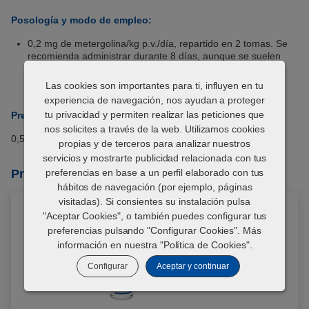
Posología y modo de empleo:
0,2 mg de metergolina/kg p.v./día, repartido en 2 tomas. Se
recomienda administrar durante 8 días, aunque se suelen
observar curaciones completas al cabo del 4º día.
Las cookies son importantes para ti, influyen en tu
experiencia de navegación, nos ayudan a proteger
tu privacidad y permiten realizar las peticiones que
Presentaciones disponibles:
nos solicites a través de la web. Utilizamos cookies
0,5 mg y 2 mg. Caja con 16 comprimidos.
propias y de terceros para analizar nuestros
servicios y mostrarte publicidad relacionada con tus
Productos relacionados
preferencias en base a un perfil elaborado con tus
hábitos de navegación (por ejemplo, páginas
visitadas). Si consientes su instalación pulsa
"Aceptar Cookies", o también puedes configurar tus
preferencias pulsando "Configurar Cookies". Más
información en nuestra "
Política de Cookies
".
Configurar
Aceptar y continuar