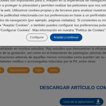
ookies son importantes para ti, influyen en tu experiencia de navegació
 a proteger tu privacidad y permiten realizar las peticiones que nos soli
 la web. Utilizamos cookies propias y de terceros para analizar nuestros
de aglepristona ofrece grandes ventajas en el manejo reprod
te publicidad relacionada con tus preferencias en base a un perfil ela
ón de la gestación, como la programación de cesáreas e induc
tos de navegación (por ejemplo, páginas visitadas). Si consientes su in
oadenomatosis mamaria felina.
a "Aceptar Cookies", o también puedes configurar tus preferencias pul
"Configurar Cookies". Más información en nuestra "
Política de Cookies
"
antagonista competitivo de la progesterona (P4). Por ello, se usa prin
Configurar
Aceptar y continuar
ependientes de esta hormona, ya que impide que esta llegue a sus rece
 gestación en la especie canina, aunque su uso efectivo como tratamie
señalado en muchos estudios. Hay estudios que demuestran la eficaci
 de la gestación, así como en el tratamiento de patologías uterinas de 
ndicaciones además de aquellas menos conocidas como pueden ser su 
diabetes mellitus o acromegalias inducidas por la P4, entre otras.
na
reproducción
Gato
Perro
DESCARGAR ARTÍCULO CO
Usos de la aglepristona