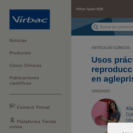
VIrbac Spain B2B
Noticias
ARTÍCULOS CLÍNICOS
Productos
Usos prác
Casos Clínicos
reproducci
en aglepri
Publicaciones
científicas
10/02/2022
Campus Virtual
Xi
Dpt
Obs
Plataforma Tienda
Uni
online