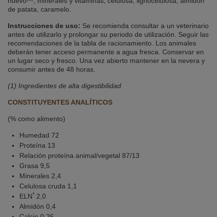
huevo
, minerales y vitaminas, celulosa, lignocelulosa, almidón
de patata, caramelo.
Instrucciones de uso:
Se recomienda consultar a un veterinario
antes de utilizarlo y prolongar su periodo de utilización. Seguir las
recomendaciones de la tabla de racionamiento. Los animales
deberán tener acceso permanente a agua fresca. Conservar en
un lugar seco y fresco. Una vez abierto mantener en la nevera y
consumir antes de 48 horas.
(1) Ingredientes de alta digestibilidad
CONSTITUYENTES ANALÍTICOS
(% como alimento)
Humedad 72
Proteína 13
Relación proteína animal/vegetal 87/13
Grasa 9,5
Minerales 2,4
Celulosa cruda 1,1
*
ELN
2,0
Almidón 0,4
Calcio 0,26