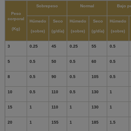
Sobrepeso
Normal
Bajo p
Peso
corporal
Húmedo
Seco
Húmedo
Seco
Húmedo
(Kg)
(sobre)
(g/día)
(sobre)
(g/día)
(sobre)
3
0.25
45
0.25
55
0.5
5
0.5
50
0.5
60
0.5
8
0.5
90
0.5
105
0.5
10
0.5
110
0.5
130
1
15
1
110
1
130
1
20
1
155
1
185
1.5