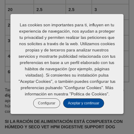
20
2.5
2.5
3
Las cookies son importantes para ti, influyen en tu
25
3
3
3.5
experiencia de navegación, nos ayudan a proteger
tu privacidad y permiten realizar las peticiones que
30
3
3.5
4
nos solicites a través de la web. Utilizamos cookies
propias y de terceros para analizar nuestros
40
servicios y mostrarte publicidad relacionada con tus
4
4
5
preferencias en base a un perfil elaborado con tus
hábitos de navegación (por ejemplo, páginas
60
5
5.5
6.5
visitadas). Si consientes su instalación pulsa
"Aceptar Cookies", o también puedes configurar tus
preferencias pulsando "Configurar Cookies". Más
También es posible la alimentación mixta,
combinando dietas
información en nuestra "
Política de Cookies
".
digestivas húmedas y secas Veterinary HPM
. Proponemos
aportar alrededor del 50% de la energía necesaria con dietas
Configurar
Aceptar y continuar
húmedas y el 50% con dietas secas, pero todas las
combinaciones son posibles según el caso individual.
SI LA RACIÓN DE ALIMENTACIÓN ESTÁ COMPUESTA CON
HÚMEDO Y SECO VET HPM DIGESTIVE SUPPORT DOG