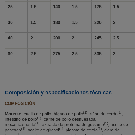
25
1.5
140
1.5
175
1.5
30
1.5
180
1.5
220
2
40
2
200
2
245
2.5
60
2.5
275
2.5
335
3
Composición y especificaciones técnicas
COMPOSICIÓN
(1)
(1)
Mousse:
cuello de pollo, hígado de pollo
, riñón de cerdo
,
(1)
intestino de pollo
, carne de pollo deshuesada
(1)
(1)
mecánicamente
, extracto de proteína de guisante
, aceite de
(1)
(1)
(1)
pescado
, aceite de girasol
, plasma de cerdo
, clara de
(1)