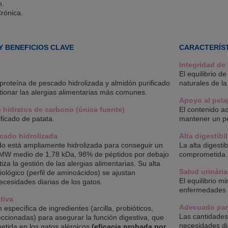
n.
rónica.
Y BENEFICIOS CLAVE
CARACTERÍST
Integridad de 
El equilibrio 
proteína de pescado hidrolizada y almidón purificado
naturales de la
tionar las alergias alimentarias más comunes.
Apoyo al pela
 hidratos de carbono (única fuente)
El contenido a
ficado de patata.
mantener un pe
cado hidrolizada
Alta digestibi
o está ampliamente hidrolizada para conseguir un
La alta digesti
(MW medio de 1,78 kDa, 98% de péptidos por debajo
comprometida.
za la gestión de las alergias alimentarias. Su alta
Salud urinária
biológico (perfil de aminoácidos) se ajustan
El equilibrio m
ecesidades diarias de los gatos.
enfermedades de
tiva
Adecuado para
 específica de ingredientes (arcilla, probióticos,
Las cantidades 
leccionadas) para asegurar la función digestiva, que
necesidades dia
tida en los gatos alérgicos
(eficacia probada por