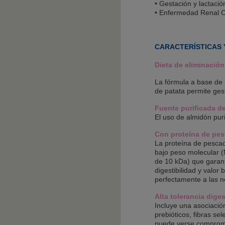
• Gestación y lactació
• Enfermedad Renal C
CARACTERÍSTICAS 
Dieta de eliminación
La fórmula a base de 
de patata permite ges
Fuente purificada de
El uso de almidón puri
Con proteína de pes
La proteína de pescad
bajo peso molecular 
de 10 kDa) que garanti
digestibilidad y valor 
perfectamente a las n
Alta tolerancia diges
Incluye una asociación
prebióticos, fibras se
puede verse comprome