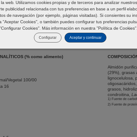
 la web. Utilizamos cookies propias y de terceros para analizar nuestros
te publicidad relacionada con tus preferencias en base a un perfil ela
tos de navegación (por ejemplo, páginas visitadas). Si consientes su in
a "Aceptar Cookies", o también puedes configurar tus preferencias pul
specificaciones técnicas
"Configurar Cookies". Más información en nuestra "
Política de Cookies
"
Configurar
Aceptar y continuar
ALÍTICOS (% como alimento)
COMPOSICIÓ
Almidón purifi
(29%), grasas 
lignocelulosa, 
imal/Vegetal 100/00
oligosacáridos,
ta 16
grasos, hidroli
condroitina,
Lac
1) Fuente de carbo
2) Fuente de proteí