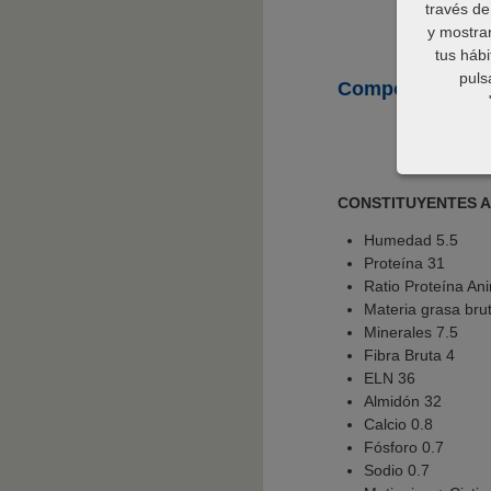
través de
y mostrar
tus hábi
puls
Composición y e
CONSTITUYENTES AN
Humedad 5.5
Proteína 31
Ratio Proteína An
Materia grasa bru
Minerales 7.5
Fibra Bruta 4
ELN 36
Almidón 32
Calcio 0.8
Fósforo 0.7
Sodio 0.7