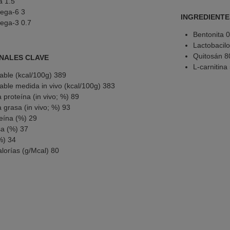
a 1.5
ega-6 3
INGREDIENTE
ega-3 0.7
Bentonita 
Lactobacil
Quitosán 8
NALES CLAVE
L-carnitin
able (kcal/100g) 389
able medida in vivo (kcal/100g) 383
a proteína (in vivo; %) 89
a grasa (in vivo; %) 93
teína (%) 29
sa (%) 37
%) 34
lorías (g/Mcal) 80