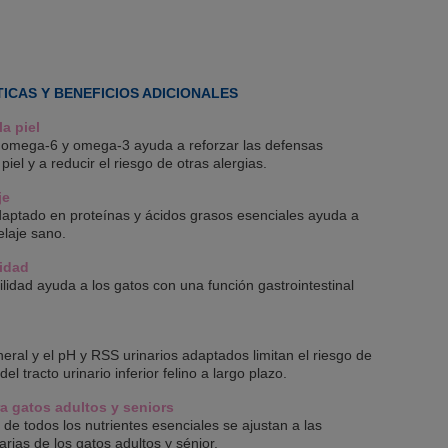
ICAS Y BENEFICIOS ADICIONALES
la piel
de omega-6 y omega-3 ayuda a reforzar las defensas
 piel y a reducir el riesgo de otras alergias.
je
daptado en proteínas y ácidos grasos esenciales ayuda a
laje sano.
lidad
bilidad ayuda a los gatos con una función gastrointestinal
ineral y el pH y RSS urinarios adaptados limitan el riesgo de
l tracto urinario inferior felino a largo plazo.
 gatos adultos y seniors
de todos los nutrientes esenciales se ajustan a las
rias de los gatos adultos y sénior.