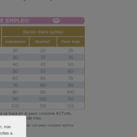
n, nos
cites a