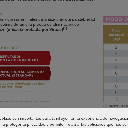
d
as y grasas animales garantiza una alta palatabilidad
óptimo durante la prueba de eliminación de
(1)
lazo
(eficacia probada por Virbac)
ookies son importantes para ti, influyen en tu experiencia de navegació
 a proteger tu privacidad y permiten realizar las peticiones que nos soli