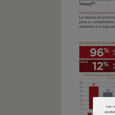
(1)
Virbac)
Elevada palatabilida
La riqueza en proteín
para un cumplimiento 
alimentos o a largo p
Las c
ayudan