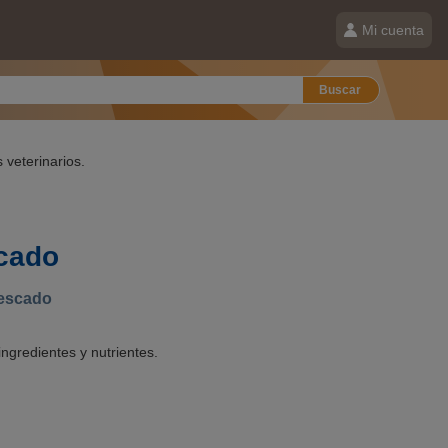
Mi cuenta
Buscar
 veterinarios.
cado
pescado
ingredientes y nutrientes.