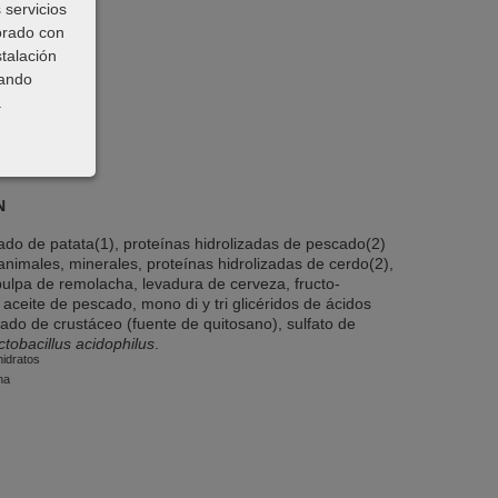
 servicios
borado con
stalación
sando
.
N
cado de patata(1), proteínas hidrolizadas de pescado(2)
animales, minerales, proteínas hidrolizadas de cerdo(2),
pulpa de remolacha, levadura de cerveza, fructo-
 aceite de pescado, mono di y tri glicéridos de ácidos
zado de crustáceo (fuente de quitosano), sulfato de
tobacillus acidophilus
.
hidratos
na