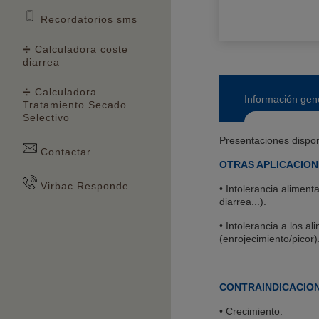
Recordatorios sms
➗ Calculadora coste
diarrea
➗ Calculadora
Información gen
Tratamiento Secado
Selectivo
Presentaciones dispon
Contactar
OTRAS APLICACIO
Virbac Responde
• Intolerancia aliment
diarrea...).
• Intolerancia a los a
(enrojecimiento/picor)
CONTRAINDICACIO
• Crecimiento.