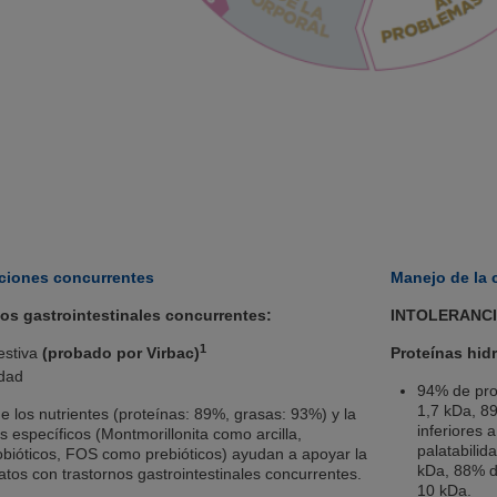
ciones concurrentes
Manejo de la 
os gastrointestinales concurrentes:
INTOLERANCI
1
gestiva
(probado por Virbac)
Proteínas hid
idad
94% de pro
1,7 kDa, 8
 de los nutrientes (proteínas: 89%, grasas: 93%) y la
inferiores 
s específicos (Montmorillonita como arcilla,
palatabilid
bióticos, FOS como prebióticos) ayudan a apoyar la
kDa, 88% de
atos con trastornos gastrointestinales concurrentes.
10 kDa.