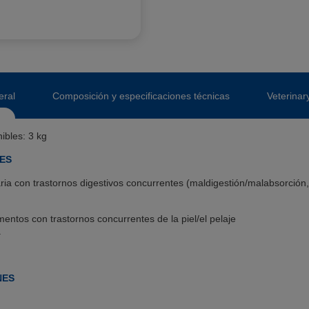
eral
Composición y especificaciones técnicas
Veterinar
ibles: 3 kg
NES
aria con trastornos digestivos concurrentes (maldigestión/malabsorción,
limentos con trastornos concurrentes de la piel/el pelaje
.
NES