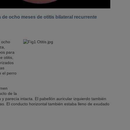
de ocho meses de otitis bilateral recurrente
e ocho
za,
pos para
 otitis,
orizados
ias
 el perro
xamen
ucto de la
 parecía intacta. El pabellón auricular izquierdo también
das. El conducto horizontal también estaba lleno de exudado