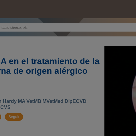
 en el tratamiento de la
erna de origen alérgico
n Hardy MA VetMB MVetMed DipECVD
CVS
Seguir