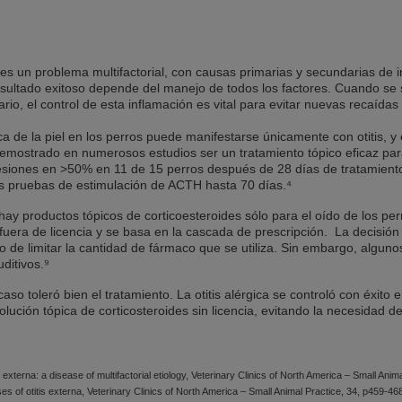
s es un problema multifactorial, con causas primarias y secundarias de 
esultado exitoso depende del manejo de todos los factores. Cuando se 
o, el control de esta inflamación es vital para evitar nuevas recaídas 
 de la piel en los perros puede manifestarse únicamente con otitis, y 
ostrado en numerosos estudios ser un tratamiento tópico eficaz para l
esiones en >50% en 11 de 15 perros después de 28 días de tratamient
as pruebas de estimulación de ACTH hasta 70 días.⁴
hay productos tópicos de corticoesteroides sólo para el oído de los pe
 fuera de licencia y se basa en la cascada de prescripción. La decisió
 de limitar la cantidad de fármaco que se utiliza. Sin embargo, algun
auditivos.⁹
caso toleró bien el tratamiento. La otitis alérgica se controló con éxito
solución tópica de corticosteroides sin licencia, evitando la necesidad
 externa: a disease of multifactorial etiology, Veterinary Clinics of North America – Small Anim
s of otitis externa, Veterinary Clinics of North America – Small Animal Practice, 34, p459-46