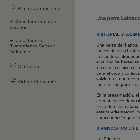
Recordatorios sms
Una perra Labrador
➗ Calculadora coste
diarrea
HISTORIAL Y EXAME
➗ Calculadora
Una perra de 4 años, 
Tratamiento Secado
meses de otitis bilat
Selectivo
rascándose alrededor 
el cultivo de bacteri
Contactar
los signos clínicos s
para el oído y cortico
volvieron a aparecer 
Virbac Responde
fue remitido para una
En la presentación, e
dermatológico demostró
oreja derecha estaban
estaba eritematoso, c
ceroso marrón que imp
DIAGNÓSTICO DIFE
Primario –