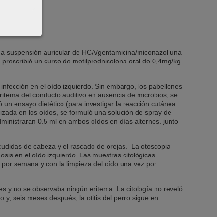
.
n una suspensión auricular de HCA/gentamicina/miconazol una
 prescribió un curso de metilprednisolona oral de 0,4mg/kg
 infección en el oído izquierdo. Sin embargo, los pabellones
ritema del conducto auditivo en ausencia de microbios, se
un ensayo dietético (para investigar la reacción cutánea
alizada en los oídos, se formuló una solución de spray de
dministraran 0,5 ml en ambos oídos en días alternos, junto
cudidas de cabeza y el rascado de orejas. La otoscopia
osis en el oído izquierdo. Las muestras citológicas
 por semana y con la limpieza del oído una vez por
s y no se observaba ningún eritema. La citología no reveló
 y, seis meses después, la otitis del perro sigue en