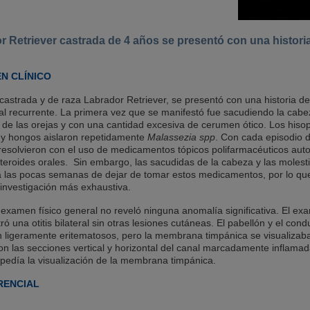
 Retriever castrada de 4 años se presentó con una historia 
N CLÍNICO
castrada y de raza Labrador Retriever, se presentó con una historia d
eral recurrente. La primera vez que se manifestó fue sacudiendo la cabe
de las orejas y con una cantidad excesiva de cerumen ótico. Los hiso
as y hongos aislaron repetidamente
Malassezia spp
. Con cada episodio de
e resolvieron con el uso de medicamentos tópicos polifarmacéuticos aut
steroides orales. Sin embargo, las sacudidas de la cabeza y las molest
a las pocas semanas de dejar de tomar estos medicamentos, por lo que
 investigación más exhaustiva.
l examen físico general no reveló ninguna anomalía significativa. El e
 una otitis bilateral sin otras lesiones cutáneas. El pabellón y el cond
 ligeramente eritematosos, pero la membrana timpánica se visualizaba y
on las secciones vertical y horizontal del canal marcadamente inflama
edía la visualización de la membrana timpánica.
RENCIAL