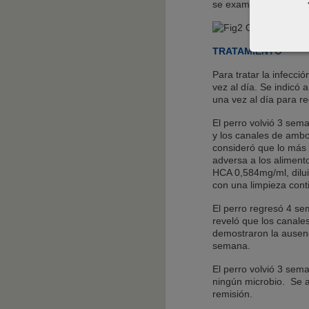
se examinaron con un 
TRATAMIENTO
Para tratar la infecc
vez al día. Se indicó
una vez al día para re
El perro volvió 3 sema
y los canales de ambo
consideró que lo más 
adversa a los alimento
HCA 0,584mg/ml, dilui
con una limpieza cont
El perro regresó 4 se
reveló que los canales
demostraron la ausenc
semana.
El perro volvió 3 sem
ningún microbio. Se a
remisión.