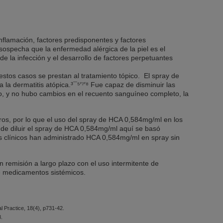
inflamación, factores predisponentes y factores
sospecha que la enfermedad alérgica de la piel es el
de la infección y el desarrollo de factores perpetuantes
estos casos se prestan al tratamiento tópico. El spray de
a dermatitis atópica.³¯⁵′⁷′⁸ Fue capaz de disminuir las
o, y no hubo cambios en el recuento sanguíneo completo, la
rros, por lo que el uso del spray de HCA 0,584mg/ml en los
n de diluir el spray de HCA 0,584mg/ml aquí se basó
os clínicos han administrado HCA 0,584mg/ml en spray sin
 en remisión a largo plazo con el uso intermitente de
 de medicamentos sistémicos.
al Practice, 18(4), p731-42.
8.