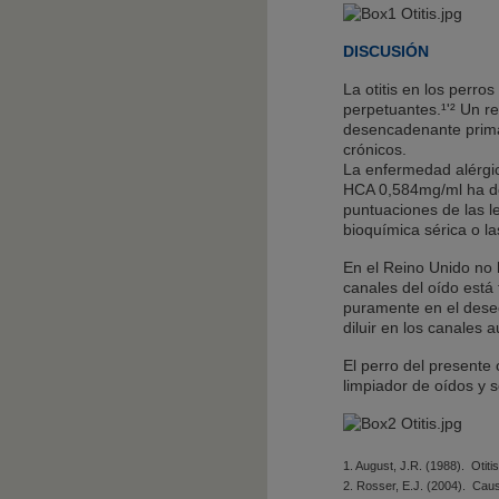
DISCUSIÓN
La otitis en los perro
perpetuantes.¹'² Un r
desencadenante primari
crónicos.
La enfermedad alérgica
HCA 0,584mg/ml ha dem
puntuaciones de las l
bioquímica sérica o l
En el Reino Unido no 
canales del oído está
puramente en el deseo
diluir en los canales 
El perro del presente 
limpiador de oídos y 
1. August, J.R. (1988). Otitis
2. Rosser, E.J. (2004). Cause