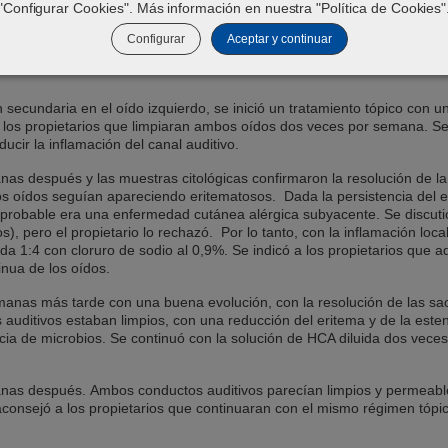
video-otoscopio. (Figura 2, Figura 3).
"Configurar Cookies". Más información en nuestra "
Política de Cookies
"
Configurar
Aceptar y continuar
ión secundaria en el oído izquierdo, se inició un tratamiento tópico co
 a los propietarios que limpiaran ambos oídos dos veces por semana. Se
ducir la inflamación del canal auditivo.
nas después y las muestras citológicas confirmaron la resolución de la
s oídos seguían apareciendo eritematosos. Dada la persistencia del e
probable era una enfermedad cutánea alérgica subyacente. Se discutió 
s), pero el propietario lo rechazó. Por lo tanto, con la inflamación loc
da 1:4 con cloruro de sodio al 0,9%. Se indicó a los propietarios que a
inua de los oídos.
manas más tarde con una buena evolución, con la resolución de las sa
 auditivos estaban limpios, con una reducción del eritema y de la esten
ia de microbios. Se continuó con la solución de HCA diluida dos veces
anas después. Ambos conductos auditivos parecían limpios y permeable
consejó a los propietarios que continuaran con el mismo régimen tópico