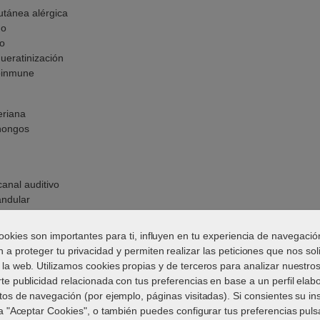
tánea alérgica
mo
o
ueratinización
oinmune
eriana
 hongos
canal auditivo
andular
ookies son importantes para ti, influyen en tu experiencia de navegació
o del cerumen ótico no reveló signos de ectoparásitos. Se recogió ot
 a proteger tu privacidad y permiten realizar las peticiones que nos soli
 número de neutrófilos y un gran número de levaduras unipolares en 
 la web. Utilizamos cookies propias y de terceros para analizar nuestros
 derecho no se recuperaron microbios ni células inflamatorias.
te publicidad relacionada con tus preferencias en base a un perfil ela
tos de navegación (por ejemplo, páginas visitadas). Si consientes su in
d de factores perpetuantes, se anestesió al perro para realizar una tom
a "Aceptar Cookies", o también puedes configurar tus preferencias pul
o, esto no reveló evidencia de otitis media (Figura 1). Los canales audi